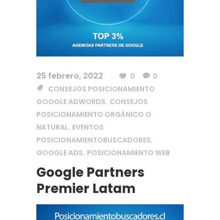
25 febrero, 2022
0
0
CONSEJOS POSICIONAMIENTO
GOOGLE ADWORDS
CONSEJOS
,
POSICIONAMIENTO ORGÁNICO O
NATURAL
EVENTOS
,
POSICIONAMIENTOBUSCADORES
,
GOOGLE ADS
POSICIONAMIENTO WEB
,
Google Partners
Premier Latam