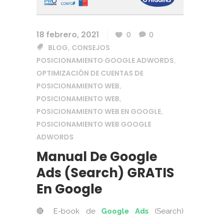
18 febrero, 2021
0
0
BLOG
CONSEJOS
,
POSICIONAMIENTO GOOGLE ADWORDS
,
OPTIMIZACIÓN DE CUENTAS DE
POSICIONAMIENTO WEB
,
POSICIONAMIENTO WEB
,
POSICIONAMIENTO WEB EN GOOGLE
,
POSICIONAMIENTO WEB GOOGLE
ADWORDS
Manual De Google
Ads (Search) GRATIS
En Google
🔴 E-book de
Google Ads
(Search)