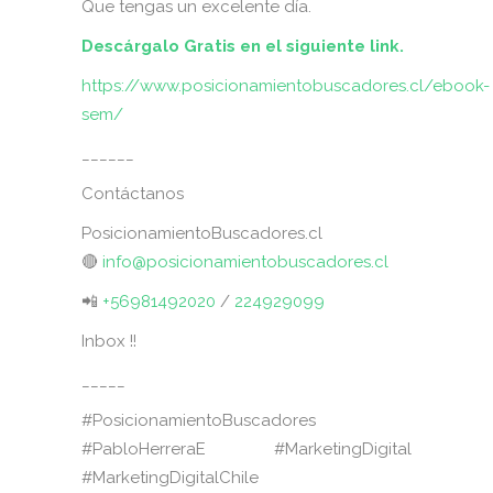
Que tengas un excelente día.
Descárgalo Gratis en el siguiente link.
https://www.posicionamientobuscadores.cl/ebook-
sem/
______
Contáctanos
PosicionamientoBuscadores.cl
🔴
info@posicionamientobuscadores.cl
📲
+56981492020
/
224929099
Inbox !!
_____
#PosicionamientoBuscadores
#PabloHerreraE #MarketingDigital
#MarketingDigitalChile