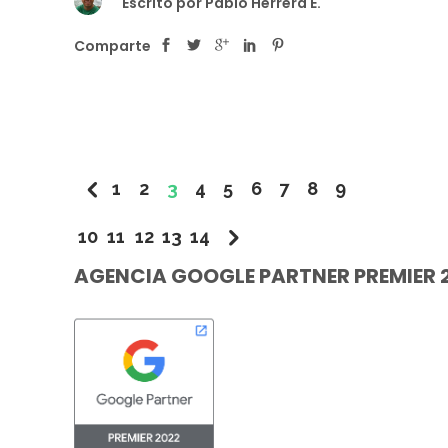
Escrito por
Pablo Herrera E.
Comparte
1
2
3
4
5
6
7
8
9
10
11
12
13
14
AGENCIA GOOGLE PARTNER PREMIER 