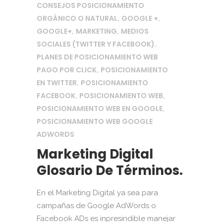
CONSEJOS POSICIONAMIENTO
ORGÁNICO O NATURAL
GOOGLE +
,
,
GOOGLE+
MARKETING
MEDIOS
,
,
SOCIALES (TWITTER Y FACEBOOK)
,
PLANES DE POSICIONAMIENTO WEB
PAGO POR CLICK
POSICIONAMIENTO
,
EN TWITTER
POSICIONAMIENTO
,
FACEBOOK
POSICIONAMIENTO WEB
,
,
POSICIONAMIENTO WEB EN GOOGLE
,
POSICIONAMIENTO WEB GOOGLE
ADWORDS
Marketing Digital
Glosario De Términos.
En el Marketing Digital ya sea para
campañas de Google AdWords o
Facebook ADs es inpresindible manejar