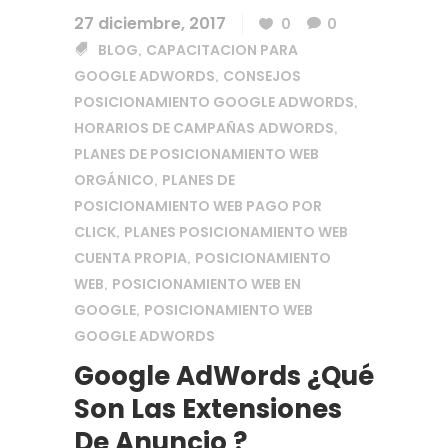
27 diciembre, 2017
0
0
BLOG
CAPACITACION PARA
,
GOOGLE ADWORDS
CONSEJOS
,
POSICIONAMIENTO GOOGLE ADWORDS
,
HORARIOS DE CAMPAÑAS ADWORDS
,
PLANES DE POSICIONAMIENTO WEB
ORGÁNICO
PLANES DE
,
POSICIONAMIENTO WEB PAGO POR
CLICK
PLANES POSICIONAMIENTO WEB
,
CUENTA PROPIA
POSICIONAMIENTO
,
WEB
POSICIONAMIENTO WEB EN
,
GOOGLE
POSICIONAMIENTO WEB
,
GOOGLE ADWORDS
Google AdWords ¿Qué
Son Las Extensiones
De Anuncio ?