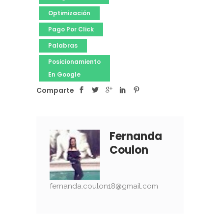
Optimización
Pago Por Click
Palabras
Posicionamiento
En Google
Comparte
Fernanda
Coulon
fernanda.coulon18@gmail.com