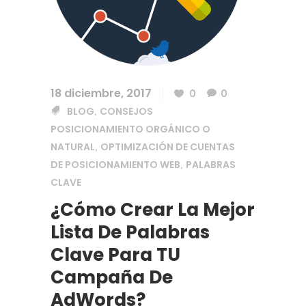
18 diciembre, 2017
0
0
BLOG
CONSEJOS
,
POSICIONAMIENTO ORGÁNICO O
NATURAL
OPTIMIZACIÓN DE CUENTAS
,
DE POSICIONAMIENTO WEB
PALABRAS
,
CLAVE
¿Cómo Crear La Mejor
Lista De Palabras
Clave Para TU
Campaña De
AdWords?