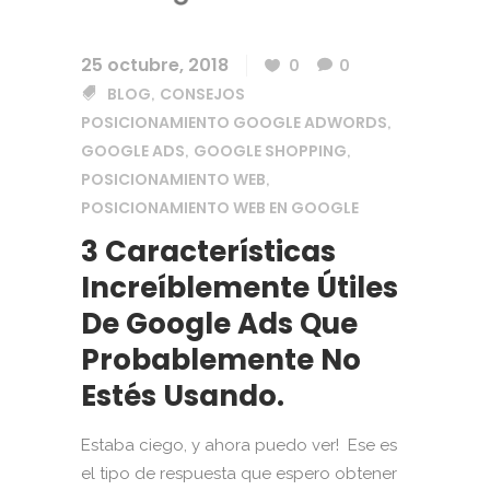
25 octubre, 2018
0
0
BLOG
CONSEJOS
,
POSICIONAMIENTO GOOGLE ADWORDS
,
GOOGLE ADS
GOOGLE SHOPPING
,
,
POSICIONAMIENTO WEB
,
POSICIONAMIENTO WEB EN GOOGLE
3 Características
Increíblemente Útiles
De Google Ads Que
Probablemente No
Estés Usando.
Estaba ciego, y ahora puedo ver! Ese es
el tipo de respuesta que espero obtener