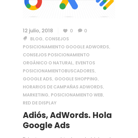
12 julio, 2018
0
0
BLOG
CONSEJOS
,
POSICIONAMIENTO GOOGLE ADWORDS
,
CONSEJOS POSICIONAMIENTO
ORGÁNICO O NATURAL
EVENTOS
,
POSICIONAMIENTOBUSCADORES
,
GOOGLE ADS
GOOGLE SHOPPING
,
,
HORARIOS DE CAMPAÑAS ADWORDS
,
MARKETING
POSICIONAMIENTO WEB
,
,
RED DE DISPLAY
Adiós, AdWords. Hola
Google Ads