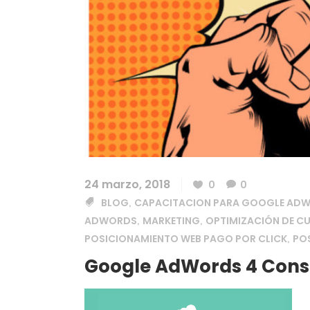
24 marzo, 2018
0
0
BLOG
CAPACITACION PARA GOOGLE AD
,
ADWORDS
MARKETING
OPTIMIZACIÓN DE C
,
,
POSICIONAMIENTO WEB PAGO POR CLICK
PO
,
Google AdWords 4 Conse