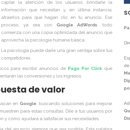
captar la atención de los usuarios, brindarle la
información que necesitan y, en última instancia,
S
atraerlos para que hagan clic en tu anuncio. Ese
proceso, ya sea con
Google AdWords
, todo
Pa
comienza con una copia optimizada del anuncio que
aprovecha la psicología humana básica.
Di
La psicología puede darle una gran ventaja sobre tus
Es
competidores.
de
icos para escribir anuncios de
Pago Por Click
que
Ma
tarán las conversiones y los ingresos.
Di
puesta de valor
po
Ad
Buscan en
Google
, buscando soluciones para mejorar
Qu
muestren para estas consultas. Dile a tus usuarios por
Di
ión y cómo ayudará a satisfacer sus necesidades.
ia del anuncio siempre que sea posible. Esta palabra