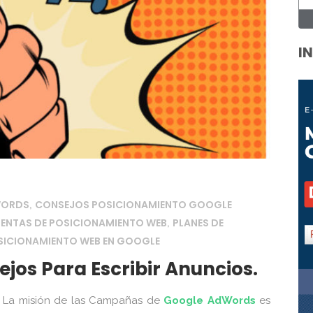
I
WORDS
CONSEJOS POSICIONAMIENTO GOOGLE
,
UENTAS DE POSICIONAMIENTO WEB
PLANES DE
,
SICIONAMIENTO WEB EN GOOGLE
jos Para Escribir Anuncios.
La misión de las Campañas de
Google AdWords
es