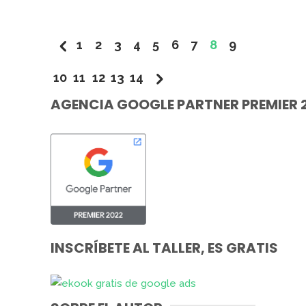
1
2
3
4
5
6
7
8
9
10
11
12
13
14
AGENCIA GOOGLE PARTNER PREMIER 
INSCRÍBETE AL TALLER, ES GRATIS