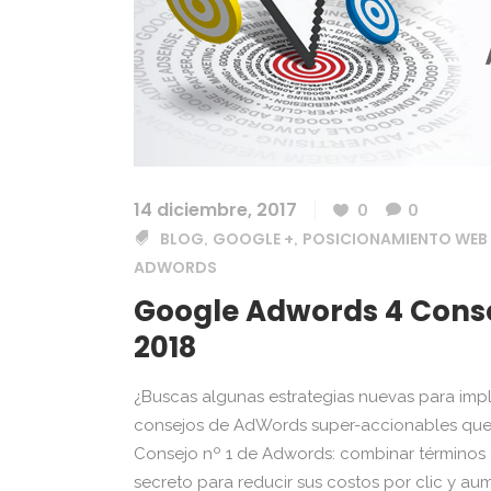
14 diciembre, 2017
0
0
BLOG
GOOGLE +
POSICIONAMIENTO WEB
,
,
ADWORDS
Google Adwords 4 Conse
2018
¿Buscas algunas estrategias nuevas para im
consejos de AdWords super-accionables que 
Consejo nº 1 de Adwords: combinar términos
secreto para reducir sus costos por clic y au