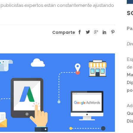
s publicistas expertos están constantemente ajustando
S
Pa
Comparte
Di
Es
de
Ma
Di
po
Ad
Qu
Di