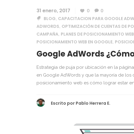
31 enero, 2017
0
0
BLOG
CAPACITACION PARA GOOGLE AD
,
ADWORDS
OPTIMIZACIÓN DE CUENTAS DE P
,
CAMPAÑA
PLANES DE POSICIONAMIENTO WE
,
POSICIONAMIENTO WEB EN GOOGLE
POSICI
,
Google AdWords ¿Cómo L
Estrategia de puja por ubicación en la pági
en Google AdWords y que la mayoría de los 
posicionamiento web es cómo lograr estar en 
Escrito por
Pablo Herrera E.