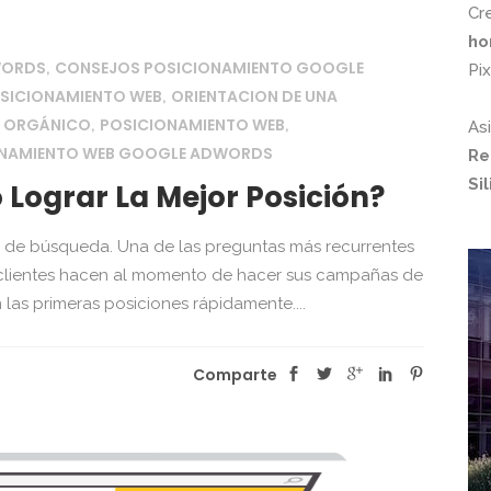
Cr
ho
WORDS
CONSEJOS POSICIONAMIENTO GOOGLE
,
Pi
OSICIONAMIENTO WEB
ORIENTACION DE UNA
,
B ORGÁNICO
POSICIONAMIENTO WEB
,
,
As
ONAMIENTO WEB GOOGLE ADWORDS
Re
Si
ograr La Mejor Posición?
na de búsqueda. Una de las preguntas más recurrentes
clientes hacen al momento de hacer sus campañas de
las primeras posiciones rápidamente....
Comparte