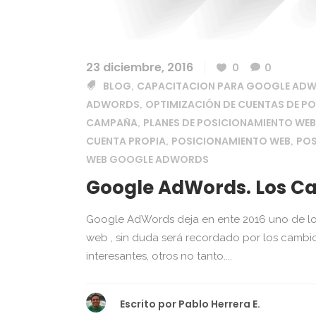
23 diciembre, 2016
0
0
BLOG
CAPACITACION PARA GOOGLE AD
,
ADWORDS
OPTIMIZACIÓN DE CUENTAS DE P
,
CAMPAÑA
PLANES DE POSICIONAMIENTO WEB
,
CUENTA PROPIA
POSICIONAMIENTO WEB
POS
,
,
WEB GOOGLE ADWORDS
Google AdWords. Los Ca
Google AdWords deja en ente 2016 uno de lo
web , sin duda será recordado por los cambi
interesantes, otros no tanto....
Escrito por
Pablo Herrera E.