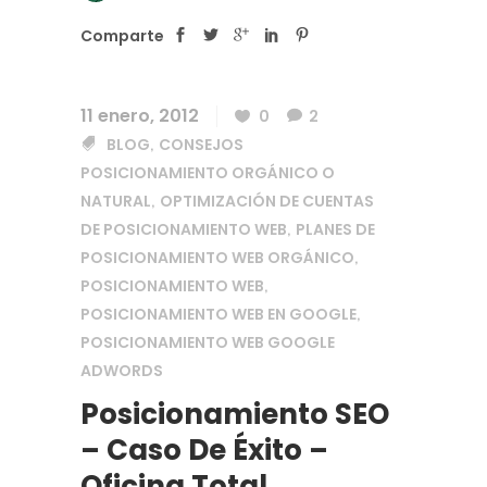
Comparte
11 enero, 2012
0
2
BLOG
CONSEJOS
,
POSICIONAMIENTO ORGÁNICO O
NATURAL
OPTIMIZACIÓN DE CUENTAS
,
DE POSICIONAMIENTO WEB
PLANES DE
,
POSICIONAMIENTO WEB ORGÁNICO
,
POSICIONAMIENTO WEB
,
POSICIONAMIENTO WEB EN GOOGLE
,
POSICIONAMIENTO WEB GOOGLE
ADWORDS
Posicionamiento SEO
– Caso De Éxito –
Oficina Total