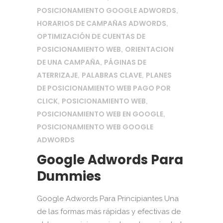
POSICIONAMIENTO GOOGLE ADWORDS
,
HORARIOS DE CAMPAÑAS ADWORDS
,
OPTIMIZACIÓN DE CUENTAS DE
POSICIONAMIENTO WEB
ORIENTACION
,
DE UNA CAMPAÑA
PÁGINAS DE
,
ATERRIZAJE
PALABRAS CLAVE
PLANES
,
,
DE POSICIONAMIENTO WEB PAGO POR
CLICK
POSICIONAMIENTO WEB
,
,
POSICIONAMIENTO WEB EN GOOGLE
,
POSICIONAMIENTO WEB GOOGLE
ADWORDS
Google Adwords Para
Dummies
Google Adwords Para Principiantes Una
de las formas más rápidas y efectivas de