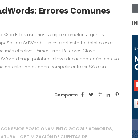
 AdWords: Errores Comunes
I
AdWords los usuarios siempre cometen algunos
mpañas de AdWords. En este artículo te detallo esos
 más efectiva. Primer Error: Palabras Clave
ords tenga palabras clave duplicadas idénticas, ya
ios, estas no pueden competir entre si. Sólo un
..
Comparte
CONSEJOS POSICIONAMIENTO GOOGLE ADWORDS
,
,
NATURAL
OPTIMIZACIÓN DE CUENTAS DE
,