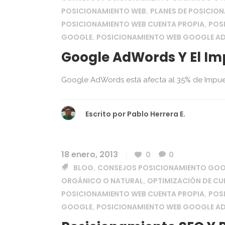
POSICIONAMIENTO WEB
PLANES DE POSICIO
,
POSICIONAMIENTO WEB CUENTA PROPIA
POS
,
GOOGLE
POSICIONAMIENTO WEB GOOGLE 
,
Google AdWords Y El Im
Google AdWords está afecta al 35% de Impuestos
Escrito por
Pablo Herrera E.
18 enero, 2013
0
0
BLOG
CONSEJOS POSICIONAMIENTO GO
,
ORGÁNICO O NATURAL
OPTIMIZACIÓN DE CU
,
POSICIONAMIENTO WEB CUENTA PROPIA
POS
,
GOOGLE
POSICIONAMIENTO WEB GOOGLE 
,