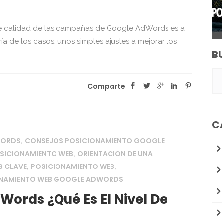
 de calidad de las campañas de Google AdWords es a
ría de los casos, unos simples ajustes a mejorar los
B
Comparte
C
WORDS
CONSEJOS POSICIONAMIENTO GOOGLE
,
OSICIONAMIENTO WEB
ORIENTACION DE UNA
,
S CLAVE
POSICIONAMIENTO WEB
,
,
ONAMIENTO WEB GOOGLE ADWORDS
Words ¿Qué Es El Nivel De