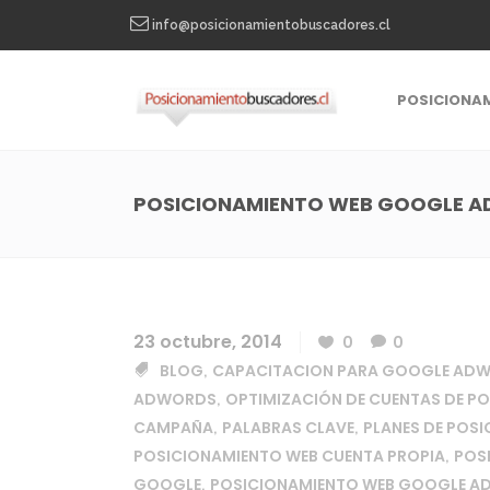
info@posicionamientobuscadores.cl
POSICIONA
POSICIONAMIENTO WEB GOOGLE 
23 octubre, 2014
0
0
BLOG
CAPACITACION PARA GOOGLE AD
,
ADWORDS
OPTIMIZACIÓN DE CUENTAS DE P
,
CAMPAÑA
PALABRAS CLAVE
PLANES DE POS
,
,
POSICIONAMIENTO WEB CUENTA PROPIA
POS
,
GOOGLE
POSICIONAMIENTO WEB GOOGLE 
,