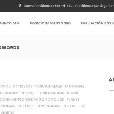
Nueva Providencia 1881 Of. 1620 Providencia Santiago de 
MIENTO SEM
POSICIONAMIENTO SEO
EVALUACIÓN ADS 
ADWORDS
A
WORDS
CONSEJOS POSICIONAMIENTO GOOGLE
,
OSICIONAMIENTO WEB
ORIENTACION DE UNA
,
ICIONAMIENTO WEB PAGO POR CLICK
PLANES
,
ICIONAMIENTO WEB
POSICIONAMIENTO WEB EN
,
ADWORDS