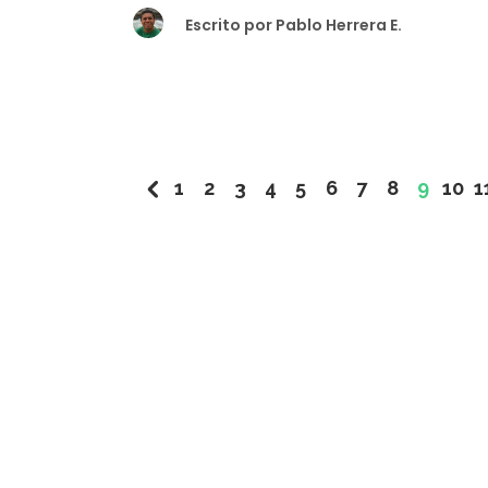
Escrito por
Pablo Herrera E.
1
2
3
4
5
6
7
8
9
10
1