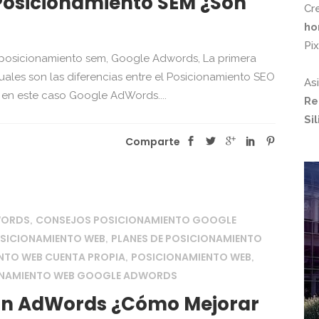
Posicionamiento SEM ¿Son
Cr
ho
Pi
l posicionamiento sem, Google Adwords, La primera
uales son las diferencias entre el Posicionamiento SEO
As
 en este caso Google AdWords....
Re
Si
Comparte
WORDS
CONSEJOS POSICIONAMIENTO GOOGLE
,
OSICIONAMIENTO WEB
PLANES DE POSICIONAMIENTO
,
NTO WEB CUENTA PROPIA
POSICIONAMIENTO WEB
,
,
ONAMIENTO WEB GOOGLE ADWORDS
Con AdWords ¿Cómo Mejorar