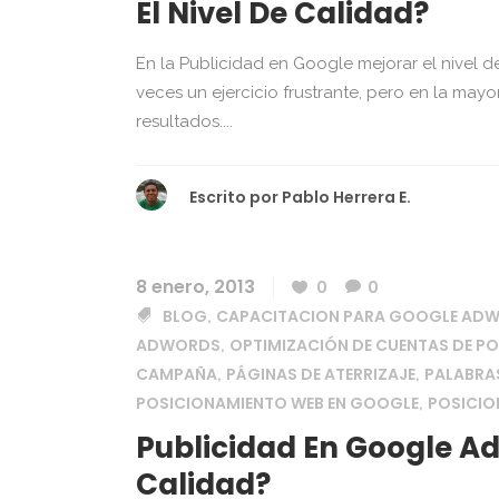
El Nivel De Calidad?
En la Publicidad en Google mejorar el nivel
veces un ejercicio frustrante, pero en la mayo
resultados....
Escrito por
Pablo Herrera E.
8 enero, 2013
0
0
BLOG
CAPACITACION PARA GOOGLE AD
,
ADWORDS
OPTIMIZACIÓN DE CUENTAS DE P
,
CAMPAÑA
PÁGINAS DE ATERRIZAJE
PALABRA
,
,
POSICIONAMIENTO WEB EN GOOGLE
POSICI
,
Publicidad En Google Ad
Calidad?