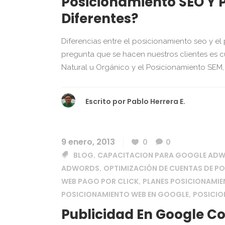
Posicionamiento SEO Y 
Diferentes?
Diferencias entre el posicionamiento seo y e
pregunta que se hacen nuestros clientes es c
Natural u Orgánico y el Posicionamiento SEM,
Escrito por
Pablo Herrera E.
9 enero, 2013
0
0
BLOG
CAPACITACION PARA GOOGLE AD
,
ADWORDS
OPTIMIZACIÓN DE CUENTAS DE P
,
WEB PAGO POR CLICK
PLANES POSICIONAMIE
,
POSICIONAMIENTO WEB EN GOOGLE
POSICI
,
Publicidad En Google 