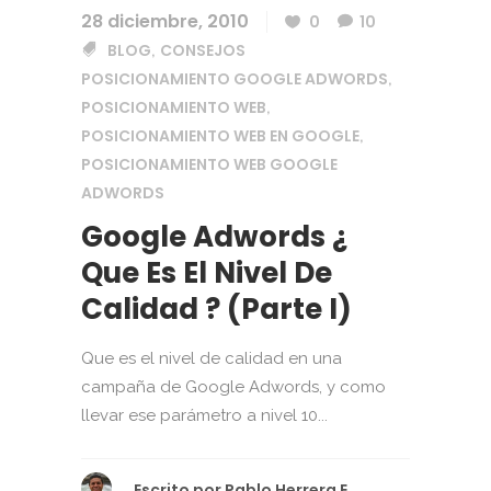
28 diciembre, 2010
0
10
BLOG
CONSEJOS
,
POSICIONAMIENTO GOOGLE ADWORDS
,
POSICIONAMIENTO WEB
,
POSICIONAMIENTO WEB EN GOOGLE
,
POSICIONAMIENTO WEB GOOGLE
ADWORDS
Google Adwords ¿
Que Es El Nivel De
Calidad ? (Parte I)
Que es el nivel de calidad en una
campaña de Google Adwords, y como
llevar ese parámetro a nivel 10...
Escrito por
Pablo Herrera E.