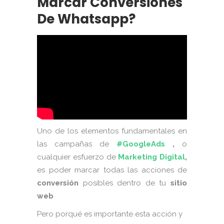
Marcar Conversiones
De Whatsapp?
Uno de los elementos fundamentales en
las campañas de
#GoogleAds
,
o
cualquier esfuerzo de
Marketing Digital
,
es poder marcar todas las acciones de
conversión
posibles dentro de tu
sitio
web
Pero porqué es importante esta acción y