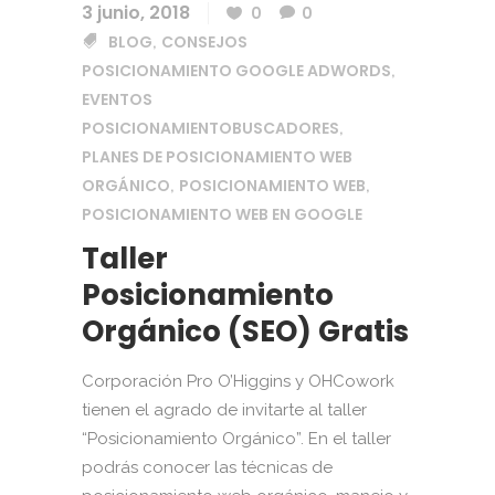
3 junio, 2018
0
0
BLOG
CONSEJOS
,
POSICIONAMIENTO GOOGLE ADWORDS
,
EVENTOS
POSICIONAMIENTOBUSCADORES
,
PLANES DE POSICIONAMIENTO WEB
ORGÁNICO
POSICIONAMIENTO WEB
,
,
POSICIONAMIENTO WEB EN GOOGLE
Taller
Posicionamiento
Orgánico (SEO) Gratis
Corporación Pro O’Higgins y OHCowork
tienen el agrado de invitarte al taller
“Posicionamiento Orgánico”. En el taller
podrás conocer las técnicas de