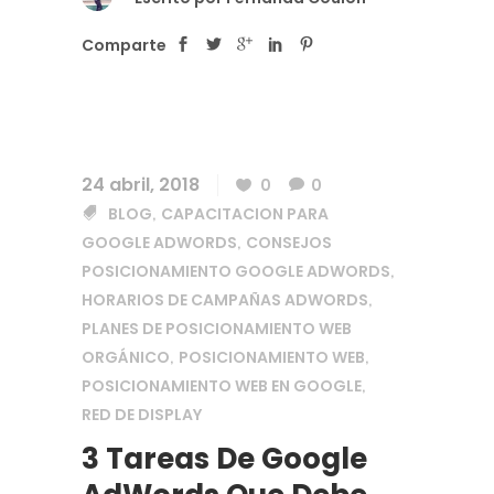
Comparte
24 abril, 2018
0
0
BLOG
CAPACITACION PARA
,
GOOGLE ADWORDS
CONSEJOS
,
POSICIONAMIENTO GOOGLE ADWORDS
,
HORARIOS DE CAMPAÑAS ADWORDS
,
PLANES DE POSICIONAMIENTO WEB
ORGÁNICO
POSICIONAMIENTO WEB
,
,
POSICIONAMIENTO WEB EN GOOGLE
,
RED DE DISPLAY
3 Tareas De Google