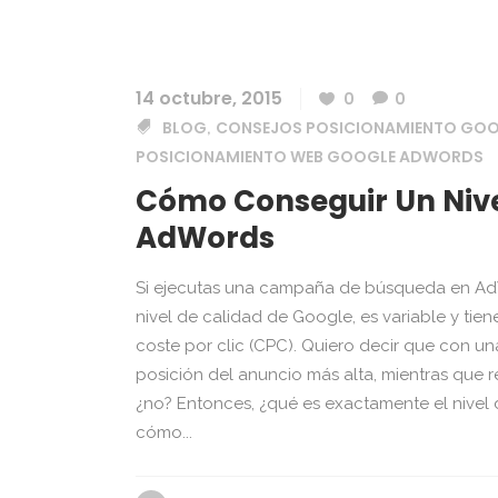
14 octubre, 2015
0
0
BLOG
CONSEJOS POSICIONAMIENTO GO
,
POSICIONAMIENTO WEB GOOGLE ADWORDS
Cómo Conseguir Un Nive
AdWords
Si ejecutas una campaña de búsqueda en AdWo
nivel de calidad de Google, es variable y tie
coste por clic (CPC). Quiero decir que con u
posición del anuncio más alta, mientras que r
¿no? Entonces, ¿qué es exactamente el nivel
cómo...