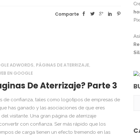
Cr
ho
Comparte
Pi
As
Re
Si
OGLE ADWORDS
PÁGINAS DE ATERRIZAJE
,
,
EB EN GOOGLE
inas De Aterrizaje? Parte 3
B
es de confianza, tales como logotipos de empresas de
ue has ganado y las asociaciones de que eres
el visitante. Una gran página de aterrizaje
 convertir con confianza. Ser más rápido que los
C
 tiempos de carga tienen un efecto tremendo en las