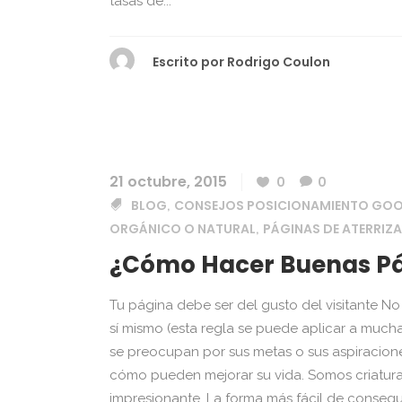
tasas de...
Escrito por
Rodrigo Coulon
21 octubre, 2015
0
0
BLOG
CONSEJOS POSICIONAMIENTO GO
,
ORGÁNICO O NATURAL
PÁGINAS DE ATERRIZA
,
¿Cómo Hacer Buenas Pág
Tu página debe ser del gusto del visitante No
sí mismo (esta regla se puede aplicar a muchas
se preocupan por sus metas o sus aspiracione
cómo pueden mejorar su vida. Somos criatura
impresionante. La forma más fácil de consegui