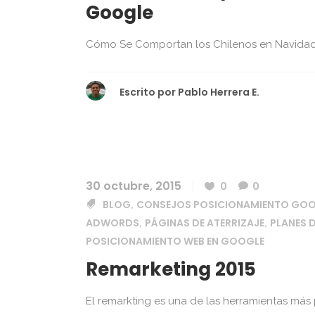
Google
Cómo Se Comportan los Chilenos en Navidad 
Escrito por
Pablo Herrera E.
30 octubre, 2015
0
0
BLOG
CONSEJOS POSICIONAMIENTO GO
,
ADWORDS
PÁGINAS DE ATERRIZAJE
PLANES 
,
,
POSICIONAMIENTO WEB EN GOOGLE
Remarketing 2015
El remarkting es una de las herramientas más 