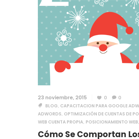
23 noviembre, 2015
0
0
BLOG
CAPACITACION PARA GOOGLE AD
,
ADWORDS
OPTIMIZACIÓN DE CUENTAS DE P
,
WEB CUENTA PROPIA
POSICIONAMIENTO WEB
,
Cómo Se Comportan Los