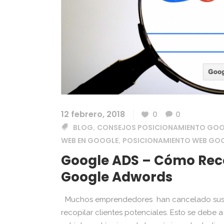
12 febrero, 2018
0
0
BLOG
CONSEJOS POSICIONAMIENTO GO
,
WEB EN GOOGLE
POSICIONAMIENTO WEB GO
,
Google ADS – Cómo Rec
Google Adwords
Muchos emprendedores han cancelado sus 
recopilar clientes potenciales. Esto se de