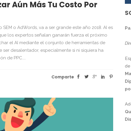
ar Aún Más Tu Costo Por
S
ento SEM o AdWords, va a ser grande este año 2018. AI es
Pa
que los expertos señalan ganarán fuerza el próximo
har el AI mediante el conjunto de herramientas de
Di
ser desalentador, especialmente si ni siquiera ha
n de PPC....
Es
de
Ma
Comparte
Di
po
Ad
Qu
Di