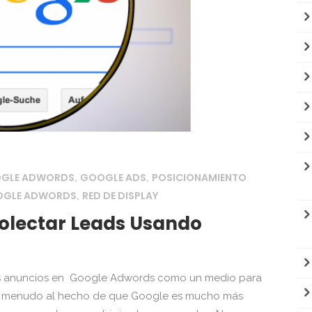
OGLE ADWORDS
GOOGLE ADS
POSICIONAMIENTO
,
,
OGLE ADWORDS
RED DE DISPLAY
,
olectar Leads Usando
anuncios en Google Adwords como un medio para
be a menudo al hecho de que Google es mucho más