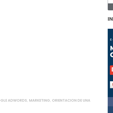
I
OGLE ADWORDS
MARKETING
ORIENTACION DE UNA
,
,