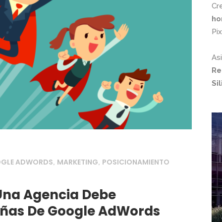
Cr
ho
Pi
As
Re
Si
OGLE ADWORDS
MARKETING
POSICIONAMIENTO
,
,
 Una Agencia Debe
ñas De Google AdWords