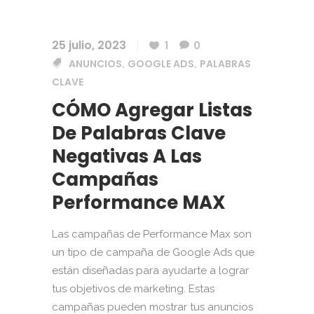
25 julio, 2023
1
0
ANUNCIOS
GOOGLE ADS
PALABRAS
,
,
CLAVE
CÓMO Agregar Listas
De Palabras Clave
Negativas A Las
Campañas
Performance MAX
Las campañas de Performance Max son
un tipo de campaña de Google Ads que
están diseñadas para ayudarte a lograr
tus objetivos de marketing. Estas
campañas pueden mostrar tus anuncios