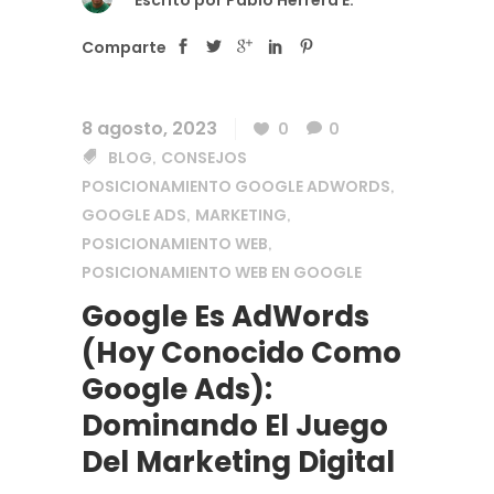
Escrito por
Pablo Herrera E.
Comparte
8 agosto, 2023
0
0
BLOG
CONSEJOS
,
POSICIONAMIENTO GOOGLE ADWORDS
,
GOOGLE ADS
MARKETING
,
,
POSICIONAMIENTO WEB
,
POSICIONAMIENTO WEB EN GOOGLE
Google Es AdWords
(hoy Conocido Como
Google Ads):
Dominando El Juego
Del Marketing Digital