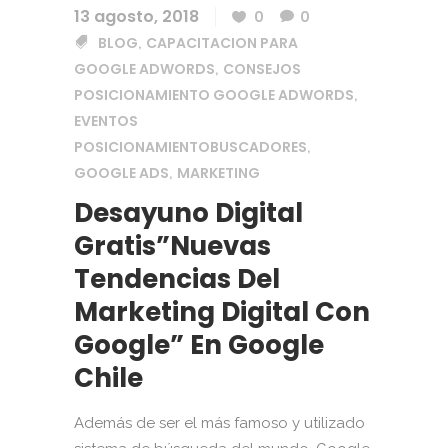
13 agosto, 2018
0
0
BLOG
CAPACITACION PARA
,
GOOGLE ADWORDS
CONSEJOS
,
POSICIONAMIENTO GOOGLE ADWORDS
,
EVENTOS
POSICIONAMIENTOBUSCADORES
,
GOOGLE ADS
MARKETING
,
Desayuno Digital
Gratis”Nuevas
Tendencias Del
Marketing Digital Con
Google” En Google
Chile
Además de ser el más famoso y utilizado