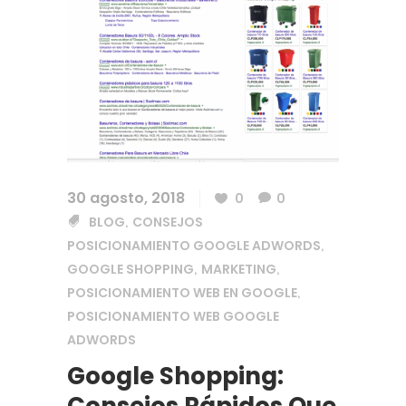
30 agosto, 2018
0
0
BLOG
CONSEJOS
,
POSICIONAMIENTO GOOGLE ADWORDS
,
GOOGLE SHOPPING
MARKETING
,
,
POSICIONAMIENTO WEB EN GOOGLE
,
POSICIONAMIENTO WEB GOOGLE
ADWORDS
Google Shopping:
Consejos Rápidos Que