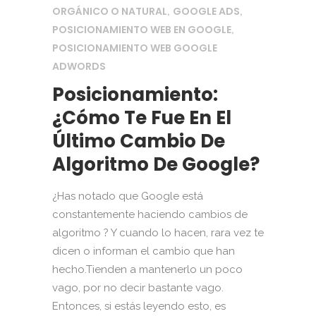
ORGÁNICO O NATURAL
GOOGLE ADS
,
,
POSICIONAMIENTO WEB EN GOOGLE
,
POSICIONAMIENTO WEB GOOGLE
ADWORDS
Posicionamiento:
¿Cómo Te Fue En El
Último Cambio De
Algoritmo De Google?
¿Has notado que Google está
constantemente haciendo cambios de
algoritmo ? Y cuando lo hacen, rara vez te
dicen o informan el cambio que han
hecho.Tienden a mantenerlo un poco
vago, por no decir bastante vago.
Entonces, si estás leyendo esto, es