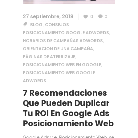
27 septiembre, 2018
0
0
BLOG
CONSEJOS
,
POSICIONAMIENTO GOOGLE ADWORDS
,
HORARIOS DE CAMPAÑAS ADWORDS
,
ORIENTACION DE UNA CAMPAÑA
,
PÁGINAS DE ATERRIZAJE
,
POSICIONAMIENTO WEB EN GOOGLE
,
POSICIONAMIENTO WEB GOOGLE
ADWORDS
7 Recomendaciones
Que Pueden Duplicar
Tu ROI En Google Ads
Posicionamiento Web
Google Ads y el Posicionamiento Web, se