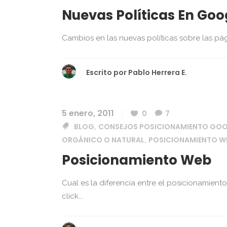
Nuevas Políticas En Go
Cambios en las nuevas políticas sobre las pág
Escrito por
Pablo Herrera E.
5 enero, 2011
0
7
BLOG
CONSEJOS POSICIONAMIENTO GO
,
ORGÁNICO O NATURAL
POSICIONAMIENTO W
,
Posicionamiento Web
Cual es la diferencia entre el posicionamien
click...