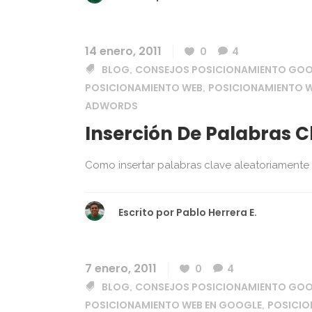
14 enero, 2011
0
4
BLOG
CONSEJOS POSICIONAMIENTO GO
,
POSICIONAMIENTO WEB
POSICIONAMIENTO W
,
ADWORDS
Inserción De Palabras C
Como insertar palabras clave aleatoriamente
Escrito por
Pablo Herrera E.
7 enero, 2011
0
4
BLOG
CONSEJOS POSICIONAMIENTO GO
,
POSICIONAMIENTO WEB EN GOOGLE
POSICI
,