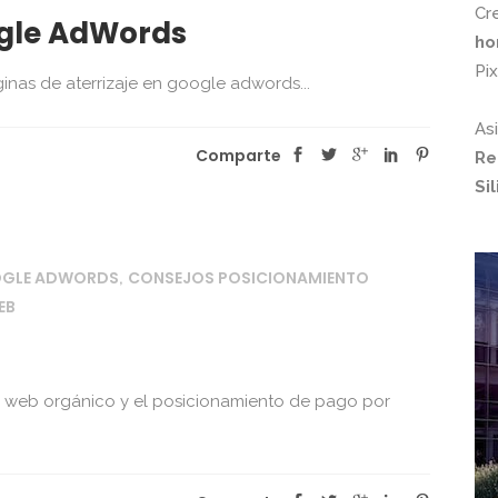
Cr
ogle AdWords
ho
Pi
inas de aterrizaje en google adwords...
As
Comparte
Re
Si
OGLE ADWORDS
CONSEJOS POSICIONAMIENTO
,
EB
to web orgánico y el posicionamiento de pago por