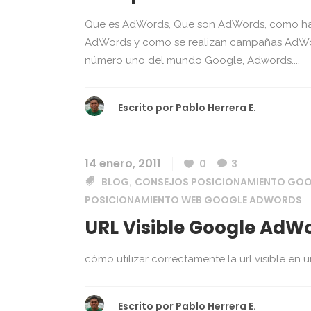
Que es AdWords, Que son AdWords, como h
AdWords y como se realizan campañas AdWord
número uno del mundo Google, Adwords....
Escrito por
Pablo Herrera E.
14 enero, 2011
0
3
BLOG
CONSEJOS POSICIONAMIENTO GO
,
POSICIONAMIENTO WEB GOOGLE ADWORDS
URL Visible Google AdW
cómo utilizar correctamente la url visible en 
Escrito por
Pablo Herrera E.