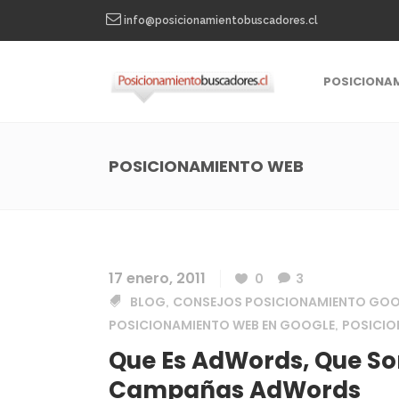
info@posicionamientobuscadores.cl
POSICIONA
POSICIONAMIENTO WEB
17 enero, 2011
0
3
BLOG
CONSEJOS POSICIONAMIENTO GO
,
POSICIONAMIENTO WEB EN GOOGLE
POSICI
,
Que Es AdWords, Que S
Campañas AdWords