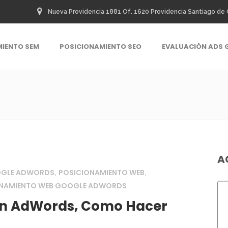
Nueva Providencia 1881 Of. 1620 Providencia Santiago de 
MIENTO SEM
POSICIONAMIENTO SEO
EVALUACIÓN ADS 
A
OGLE ADWORDS
POSICIONAMIENTO WEB
,
,
ONAMIENTO WEB GOOGLE ADWORDS
on AdWords, Como Hacer