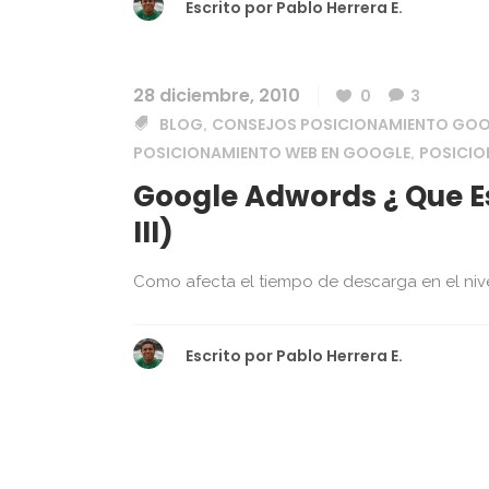
Escrito por
Pablo Herrera E.
28 diciembre, 2010
0
3
BLOG
CONSEJOS POSICIONAMIENTO GO
,
POSICIONAMIENTO WEB EN GOOGLE
POSICI
,
Google Adwords ¿ Que Es 
III)
Como afecta el tiempo de descarga en el nive
Escrito por
Pablo Herrera E.