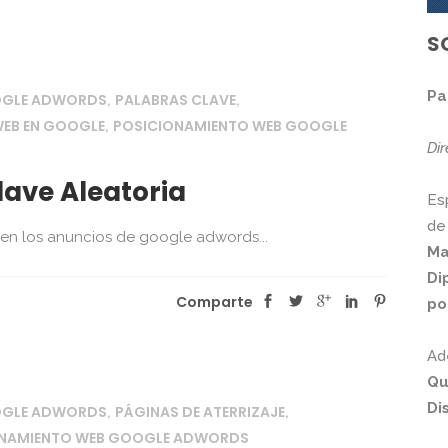
S
Pa
OGLE ADWORDS
PALABRAS CLAVE
,
,
EB EN GOOGLE
POSICIONAMIENTO WEB GOOGLE
,
Di
lave Aleatoria
Es
de
 en los anuncios de google adwords...
Ma
Di
Comparte
po
Ad
Qu
Di
OGLE ADWORDS
PÁGINAS DE ATERRIZAJE
,
,
ONAMIENTO WEB GOOGLE ADWORDS