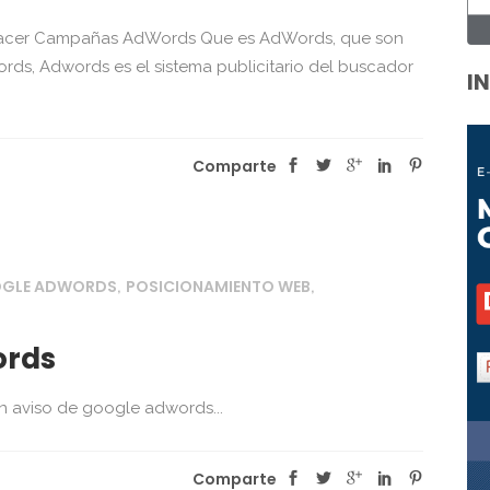
acer Campañas AdWords Que es AdWords, que son
s, Adwords es el sistema publicitario del buscador
I
Comparte
OGLE ADWORDS
POSICIONAMIENTO WEB
,
,
ords
un aviso de google adwords...
Comparte