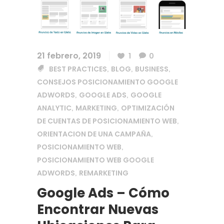
21 febrero, 2019
1
0
BEST PRACTICES
BLOG
BUSINESS
,
,
,
CONSEJOS POSICIONAMIENTO GOOGLE
ADWORDS
GOOGLE ADS
GOOGLE
,
,
ANALYTIC
MARKETING
OPTIMIZACIÓN
,
,
DE CUENTAS DE POSICIONAMIENTO WEB
,
ORIENTACION DE UNA CAMPAÑA
,
POSICIONAMIENTO WEB
,
POSICIONAMIENTO WEB GOOGLE
ADWORDS
REMARKETING
,
Google Ads – Cómo
Encontrar Nuevas