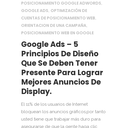
POSICIONAMIENTO GOOGLE ADWORDS
,
GOOGLE ADS
OPTIMIZACIÓN DE
,
CUENTAS DE POSICIONAMIENTO WEB
,
ORIENTACION DE UNA CAMPAÑA
,
POSICIONAMIENTO WEB EN GOOGLE
Google Ads – 5
Principios De Diseño
Que Se Deben Tener
Presente Para Lograr
Mejores Anuncios De
Display.
El 11% de los usuarios de Internet
bloquean los anuncios gráficos,por tanto
usted tiene que trabajar más duro para
asegurarse de que la gente haga clic