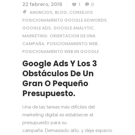
22 febrero, 2019
1
0
ANUNCIOS
BLOG
CONSEJOS
,
,
POSICIONAMIENTO GOOGLE ADWORDS
,
GOOGLE ADS
GOOGLE ANALYTIC
,
,
MARKETING
ORIENTACION DE UNA
,
CAMPAÑA
POSICIONAMIENTO WEB
,
,
POSICIONAMIENTO WEB EN GOOGLE
Google Ads Y Los 3
Obstáculos De Un
Gran O Pequeño
Presupuesto.
Una de las tareas más difíciles del
marketing digital es establecer el
presupuesto para su
campaña. Demasiado alto, y deja espacio