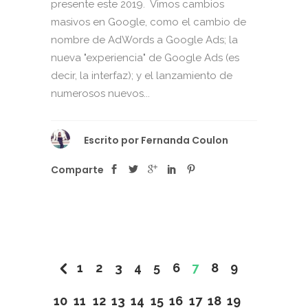
presente este 2019. Vimos cambios
masivos en Google, como el cambio de
nombre de AdWords a Google Ads; la
nueva "experiencia" de Google Ads (es
decir, la interfaz); y el lanzamiento de
numerosos nuevos...
Escrito por
Fernanda Coulon
Comparte
1
2
3
4
5
6
7
8
9
10
11
12
13
14
15
16
17
18
19