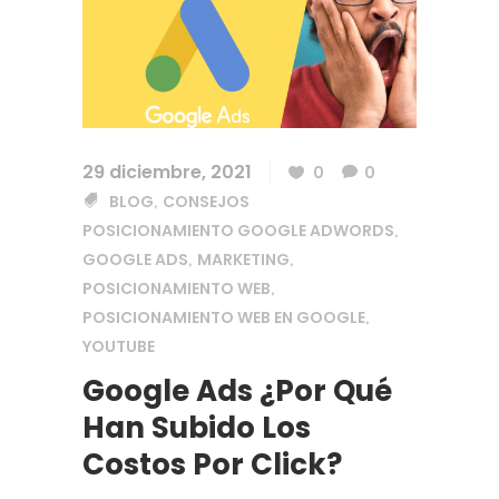
29 diciembre, 2021
0
0
BLOG
CONSEJOS
,
POSICIONAMIENTO GOOGLE ADWORDS
,
GOOGLE ADS
MARKETING
,
,
POSICIONAMIENTO WEB
,
POSICIONAMIENTO WEB EN GOOGLE
,
YOUTUBE
Google Ads ¿Por Qué
Han Subido Los
Costos Por Click?