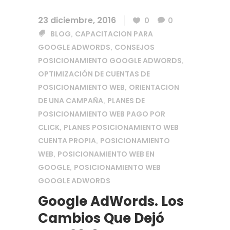
23 diciembre, 2016
0
0
BLOG
CAPACITACION PARA
,
GOOGLE ADWORDS
CONSEJOS
,
POSICIONAMIENTO GOOGLE ADWORDS
,
OPTIMIZACIÓN DE CUENTAS DE
POSICIONAMIENTO WEB
ORIENTACION
,
DE UNA CAMPAÑA
PLANES DE
,
POSICIONAMIENTO WEB PAGO POR
CLICK
PLANES POSICIONAMIENTO WEB
,
CUENTA PROPIA
POSICIONAMIENTO
,
WEB
POSICIONAMIENTO WEB EN
,
GOOGLE
POSICIONAMIENTO WEB
,
GOOGLE ADWORDS
Google AdWords. Los
Cambios Que Dejó