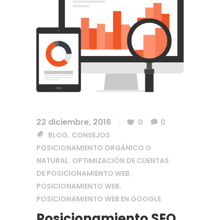
22 diciembre, 2016
0
0
BLOG
CONSEJOS
,
POSICIONAMIENTO ORGÁNICO O
NATURAL
OPTIMIZACIÓN DE CUENTAS
,
DE POSICIONAMIENTO WEB
,
POSICIONAMIENTO WEB
,
POSICIONAMIENTO WEB EN GOOGLE
Posicionamiento SEO