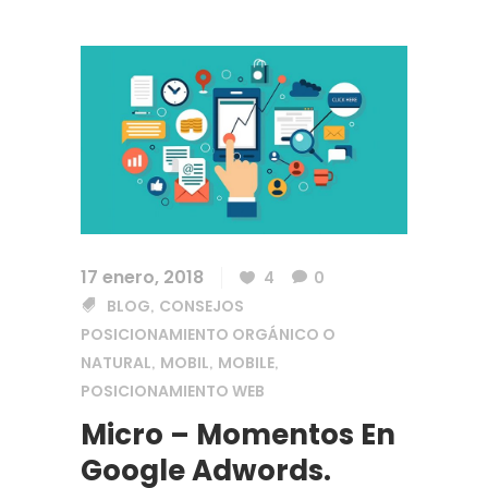
17 enero, 2018
4
0
BLOG
CONSEJOS
,
POSICIONAMIENTO ORGÁNICO O
NATURAL
MOBIL
MOBILE
,
,
,
POSICIONAMIENTO WEB
Micro – Momentos En
Google Adwords.