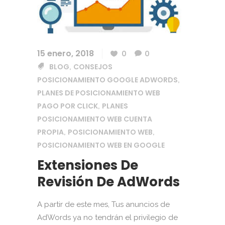
15 enero, 2018
0
0
BLOG
CONSEJOS
,
POSICIONAMIENTO GOOGLE ADWORDS
,
PLANES DE POSICIONAMIENTO WEB
PAGO POR CLICK
PLANES
,
POSICIONAMIENTO WEB CUENTA
PROPIA
POSICIONAMIENTO WEB
,
,
POSICIONAMIENTO WEB EN GOOGLE
Extensiones De
Revisión De AdWords
A partir de este mes, Tus anuncios de
AdWords ya no tendrán el privilegio de