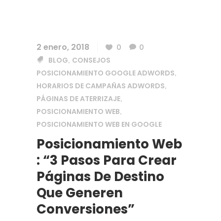
2 enero, 2018
0
0
BLOG
CONSEJOS
,
POSICIONAMIENTO GOOGLE ADWORDS
,
HORARIOS DE CAMPAÑAS ADWORDS
,
PÁGINAS DE ATERRIZAJE
,
POSICIONAMIENTO WEB
,
POSICIONAMIENTO WEB EN GOOGLE
Posicionamiento Web
: “3 Pasos Para Crear
Páginas De Destino
Que Generen
Conversiones”