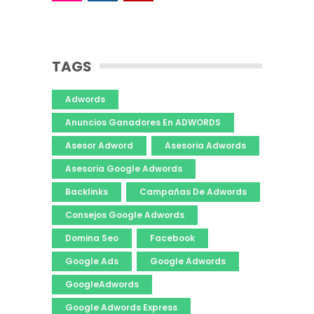
TAGS
Adwords
Anuncios Ganadores En ADWORDS
Asesor Adword
Asesoria Adwords
Asesoria Google Adwords
Backlinks
Campañas De Adwords
Consejos Google Adwords
Domina Seo
Facebook
Google Ads
Google Adwords
GoogleAdwords
Google Adwords Express