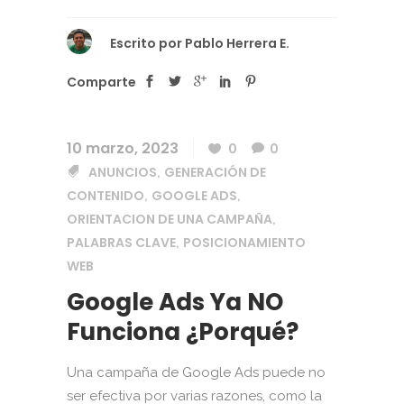
Escrito por
Pablo Herrera E.
Comparte
10 marzo, 2023
0
0
ANUNCIOS
GENERACIÓN DE
,
CONTENIDO
GOOGLE ADS
,
,
ORIENTACION DE UNA CAMPAÑA
,
PALABRAS CLAVE
POSICIONAMIENTO
,
WEB
Google Ads Ya NO
Funciona ¿Porqué?
Una campaña de Google Ads puede no
ser efectiva por varias razones, como la