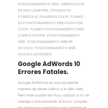
POSICIONAMIENTO WEB
ORIENTACION
,
DE UNA CAMPAÑA
PÁGINAS DE
,
ATERRIZAJE
PALABRAS CLAVE
PLANES
,
,
DE POSICIONAMIENTO WEB PAGO POR
CLICK
PLANES POSICIONAMIENTO WEB
,
CUENTA PROPIA
POSICIONAMIENTO
,
WEB
POSICIONAMIENTO WEB EN
,
GOOGLE
POSICIONAMIENTO WEB
,
GOOGLE ADWORDS
Google AdWords 10
Errores Fatales.
Google AdWords es una excelente
manera de atraer tráfico a tu sitio web.
Pero este puede ser muy costoso si no se
maneja correctamente, el truco consiste
en gestionar campañas para obtener el