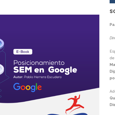
S
Pa
Di
Es
de
Ma
Di
po
Ad
Qu
Di