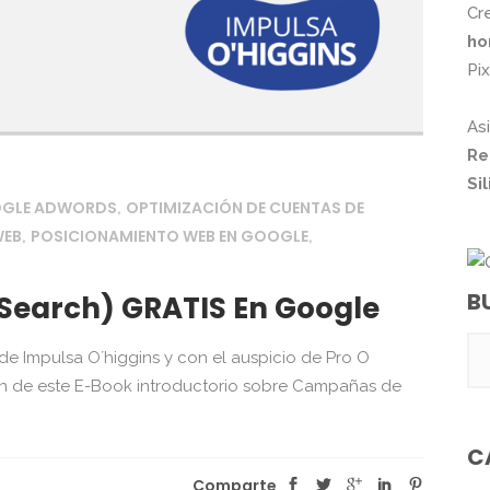
Cr
ho
Pi
As
Re
Si
OGLE ADWORDS
OPTIMIZACIÓN DE CUENTAS DE
,
WEB
POSICIONAMIENTO WEB EN GOOGLE
,
,
B
Search) GRATIS En Google
de Impulsa O´higgins y con el auspicio de Pro O
ión de este E-Book introductorio sobre Campañas de
C
Comparte