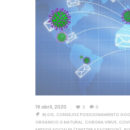
19 abril, 2020
2
0
BLOG
CONSEJOS POSICIONAMIENTO GO
,
ORGÁNICO O NATURAL
CORONA VIRUS
COVI
,
,
MEDIOS SOCIALES (TWITTER Y FACEBOOK)
PO
,