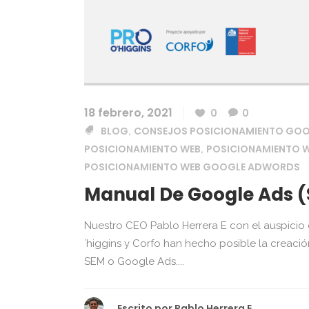
18 febrero, 2021
0
0
BLOG
CONSEJOS POSICIONAMIENTO GO
,
POSICIONAMIENTO WEB
POSICIONAMIENTO 
,
POSICIONAMIENTO WEB GOOGLE ADWORDS
Manual De Google Ads (
Nuestro CEO Pablo Herrera E con el auspicio 
´higgins y Corfo han hecho posible la creac
SEM o Google Ads....
Escrito por
Pablo Herrera E.