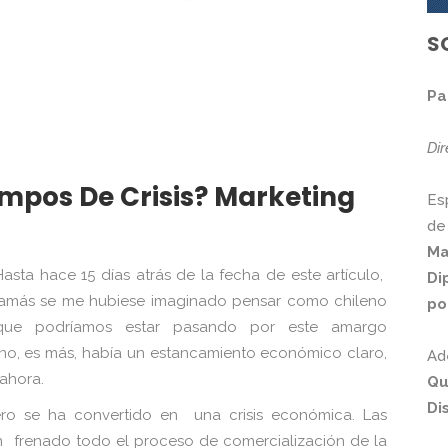
S
Pa
Di
empos De Crisis? Marketing
Es
de
Ma
Hasta hace 15 días atrás de la fecha de este artículo,
Di
jamás se me hubiese imaginado pensar como chileno
po
que podríamos estar pasando por este amargo
o, es más, había un estancamiento económico claro,
Ad
ahora.
Qu
Di
pero se ha convertido en una crisis económica. Las
n frenado todo el proceso de comercialización de la