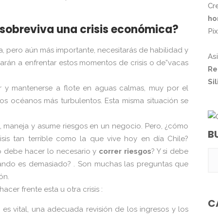
Cr
ho
sobreviva una crisis económica?
Pi
eza, pero aún más importante, necesitarás de habilidad y
As
darán a enfrentar estos momentos de crisis o de”vacas
Re
Si
 y mantenerse a flote en aguas calmas, muy por el
los océanos más turbulentos. Esta misma situación se
, maneja y asume riesgos en un negocio. Pero, ¿cómo
B
is tan terrible como la que vive hoy en día Chile?
a o debe hacer lo necesario y
correr riesgos
? Y si debe
uándo es demasiado? . Son muchas las preguntas que
ón.
cer frente esta u otra crisis :
C
m es vital, una adecuada revisión de los ingresos y los