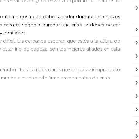
 internacional? ¿comenzar a exportar?, el cielo es el
o último cosa que debe suceder durante las crisis es
es para el negocio durante una crisis y debes pelear
 y confiable.
difícil, tus cercanos esperan que estés a la altura de
y estar frío de cabeza, son los mejores aliados en esta
chuller
: “Los tiempos duros no son para siempre, pero
rán mucho a mantenerte firme en momentos de crisis.