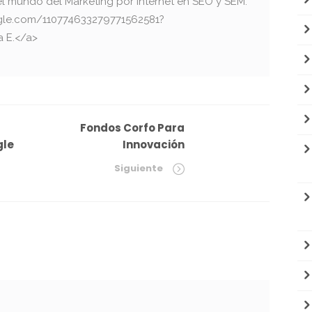
el mundo del Marketing por Internet en SEO y SEM.
oogle.com/110774633279771562581?
a E.</a>
Fondos Corfo Para
gle
Innovación
Siguiente