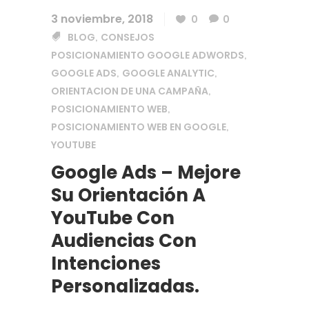
3 noviembre, 2018
0
0
BLOG
CONSEJOS
,
POSICIONAMIENTO GOOGLE ADWORDS
,
GOOGLE ADS
GOOGLE ANALYTIC
,
,
ORIENTACION DE UNA CAMPAÑA
,
POSICIONAMIENTO WEB
,
POSICIONAMIENTO WEB EN GOOGLE
,
YOUTUBE
Google Ads – Mejore
Su Orientación A
YouTube Con
Audiencias Con
Intenciones
Personalizadas.